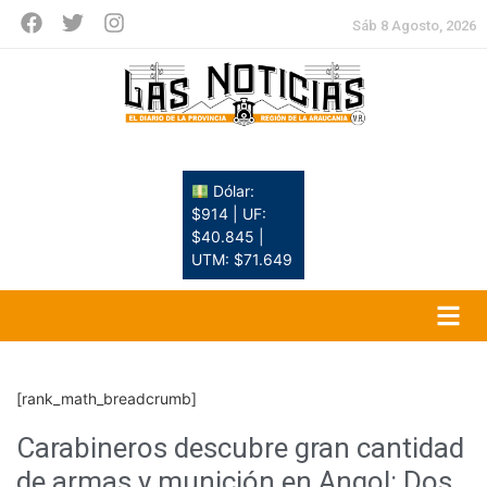
Sáb 8 Agosto, 2026
Dólar:
$914 | UF:
$40.845 |
UTM: $71.649
[rank_math_breadcrumb]
Carabineros descubre gran cantidad
de armas y munición en Angol: Dos