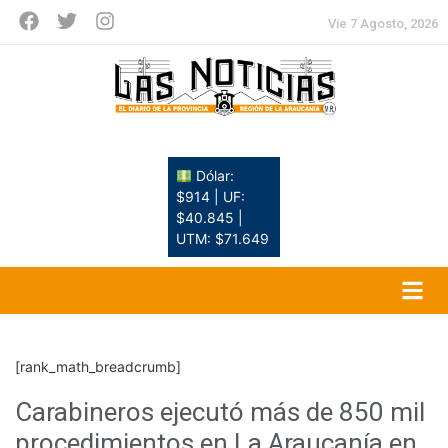
Vie 7 Agosto, 2026
Dólar:
$914 | UF:
$40.845 |
UTM: $71.649
[rank_math_breadcrumb]
Carabineros ejecutó más de 850 mil
procedimientos en La Araucanía en