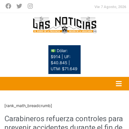
Vie 7 Agosto, 2026
💵 Dólar:
$914 | UF:
$40.845 |
UTM: $71.649
[rank_math_breadcrumb]
Carabineros refuerza controles para
prevenir accidentes durante el fin de