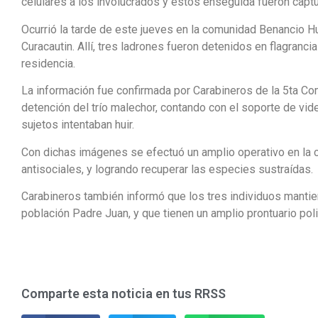
celulares a los involucrados y estos enseguida fueron capt
Ocurrió la tarde de este jueves en la comunidad Benancio 
Curacautin. Allí, tres ladrones fueron detenidos en flagranc
residencia.
La información fue confirmada por Carabineros de la 5ta Com
detención del trío malechor, contando con el soporte de vide
sujetos intentaban huir.
Con dichas imágenes se efectuó un amplio operativo en la 
antisociales, y logrando recuperar las especies sustraídas.
Carabineros también informó que los tres individuos mantien
población Padre Juan, y que tienen un amplio prontuario polic
Comparte esta noticia en tus RRSS