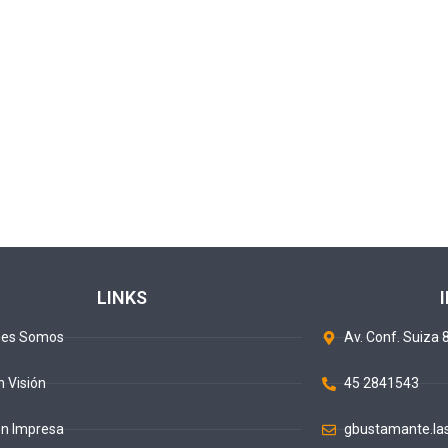
LINKS
nes Somos
Av. Conf. Suiza 8
n Visión
45 2841543
ón Impresa
gbustamante.la