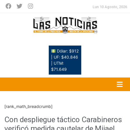
Lun 10 Agosto, 2026
Dólar: $912
| UF: $40.846
| UTM:
$71.649
[rank_math_breadcrumb]
Con despliegue táctico Carabineros
verificó medida cautelar de Mijael