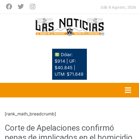
Sáb 8 Agosto, 2026
Dólar:
$914 | UF:
$40.845 |
UTM: $71.649
[rank_math_breadcrumb]
Corte de Apelaciones confirmó
penas de implicados en el homicidio