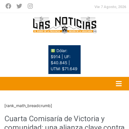
Vie 7 Agosto, 2026
Dólar:
$914 | UF:
$40.845 |
UTM: $71.649
[rank_math_breadcrumb]
Cuarta Comisaría de Victoria y
comunidad: una alianza clave contra