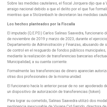
Sobre las medidas cautelares, el fiscal Jorquera dijo que a 
arraigo nacional debido a que el delito por el que fue formal
mientras que a Stolzenbach le decretaron las medidas cautel
Los hechos planteados por la Fiscalía
El imputado (Q.E.P.D.) Carlos Salinas Saavedra, funcionario 
de noviembre de 2019 y marzo de 2023, durante el ejercici
Departamento de Administración y Finanzas, abusando de su
de control en el resguardo de fondos públicos municipales,
mediante la realización de transferencias bancarias efectu
Municipalidad, a su cuenta corriente.
Formalmente las transferencias de dinero aparecían autoriz
otras dos profesionales de la misma unidad.
El funcionario hacía lo anterior pesar de no ser apoderado
un dispositivo de autorización de transferencias (token).
Para lograr su cometido, Salinas Saavedra utilizó dos modal
negligencia inexcusable de Viviana Cid Garrido, directora de