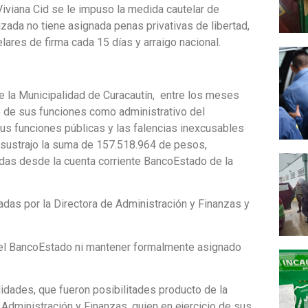
Viviana Cid se le impuso la medida cautelar de
izada no tiene asignada penas privativas de libertad,
ares de firma cada 15 días y arraigo nacional.
de la Municipalidad de Curacautín, entre los meses
o de sus funciones como administrativo del
s funciones públicas y las falencias inexcusables
 sustrajo la suma de 157.518.964 de pesos,
adas desde la cuenta corriente BancoEstado de la
adas por la Directora de Administración y Finanzas y
 del BancoEstado ni mantener formalmente asignado
idades, que fueron posibilitades producto de la
 Administración y Finanzas, quien en ejercicio de sus