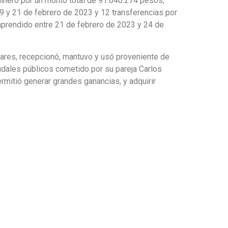
 dinero por un monto total de 91.040.274 pesos,
9 y 21 de febrero de 2023 y 12 transferencias por
mprendido entre 21 de febrero de 2023 y 24 de
dares, recepcionó, mantuvo y usó proveniente de
udales públicos cometido por su pareja Carlos
rmitió generar grandes ganancias, y adquirir