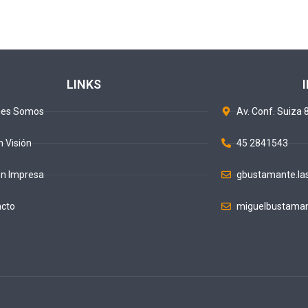
LINKS
nes Somos
Av. Conf. Suiza 8
n Visión
45 2841543
ón Impresa
gbustamante.la
acto
miguelbustaman