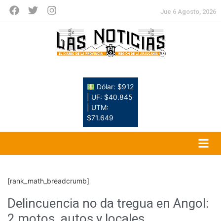
Jue 6 Agosto, 2026
Dólar: $912
| UF: $40.845
| UTM:
$71.649
[rank_math_breadcrumb]
Delincuencia no da tregua en Angol:
2 motos, autos y locales