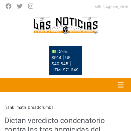
Sáb 8 Agosto, 2026
Dólar:
$914 | UF:
$40.845 |
UTM: $71.649
[rank_math_breadcrumb]
Dictan veredicto condenatorio
contra los tres homicidas del