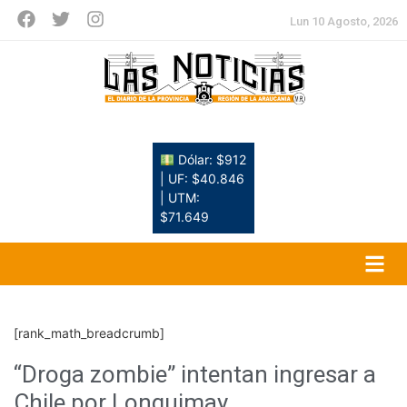
Lun 10 Agosto, 2026
Dólar: $912
| UF: $40.846
| UTM:
$71.649
[rank_math_breadcrumb]
“Droga zombie” intentan ingresar a
Chile por Lonquimay