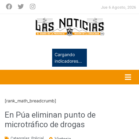
Jue 6 Agosto, 2026
Cargando
indicadores...
[rank_math_breadcrumb]
En Púa eliminan punto de
microtráfico de drogas
Categorías:
Policial