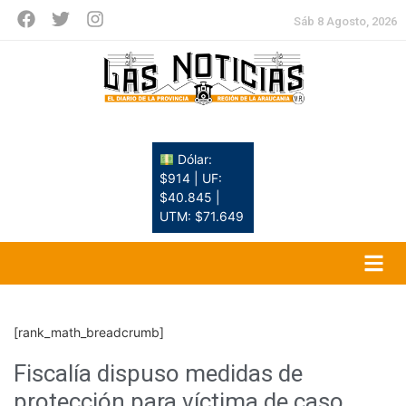
Sáb 8 Agosto, 2026
Dólar:
$914 | UF:
$40.845 |
UTM: $71.649
[rank_math_breadcrumb]
Fiscalía dispuso medidas de
protección para víctima de caso