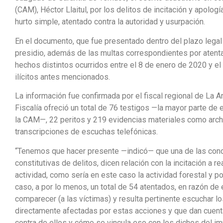
(CAM), Héctor Llaitul, por los delitos de incitación y apolog
hurto simple, atentado contra la autoridad y usurpación.
En el documento, que fue presentado dentro del plazo lega
presidio, además de las multas correspondientes por atenta
hechos distintos ocurridos entre el 8 de enero de 2020 y el 
ilícitos antes mencionados.
La información fue confirmada por el fiscal regional de La A
Fiscalía ofreció un total de 76 testigos —la mayor parte de 
la CAM—, 22 peritos y 219 evidencias materiales como archi
transcripciones de escuchas telefónicas.
“Tenemos que hacer presente —indicó— que una de las cond
constitutivas de delitos, dicen relación con la incitación a 
actividad, como sería en este caso la actividad forestal y 
caso, a por lo menos, un total de 54 atentados, en razón d
comparecer (a las víctimas) y resulta pertinente escuchar 
directamente afectadas por estas acciones y que dan cuent
contra de ellos y cómo se vincula eso con los dichos del imp