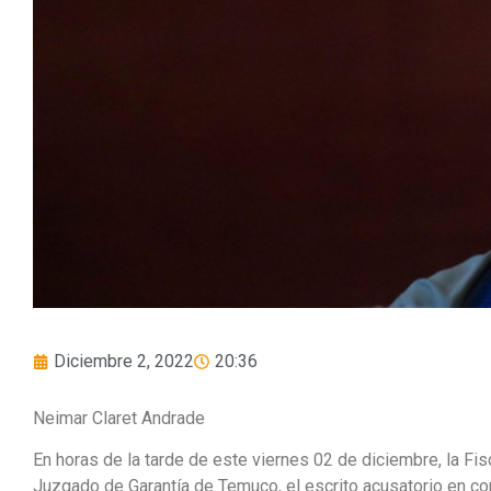
Diciembre 2, 2022
20:36
Neimar Claret Andrade
En horas de la tarde de este viernes 02 de diciembre, la Fis
Juzgado de Garantía de Temuco, el escrito acusatorio en con