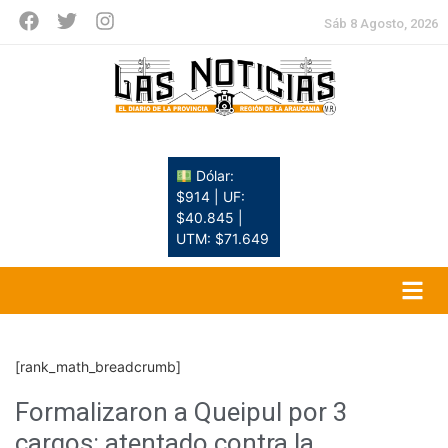
Sáb 8 Agosto, 2026
Dólar:
$914 | UF:
$40.845 |
UTM: $71.649
[rank_math_breadcrumb]
Formalizaron a Queipul por 3
cargos: atentado contra la