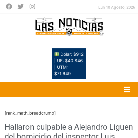
Lun 10 Agosto, 2026
Dólar: $912
| UF: $40.846
| UTM:
$71.649
[rank_math_breadcrumb]
Hallaron culpable a Alejandro Liguen
del homicidio del inspector Luis