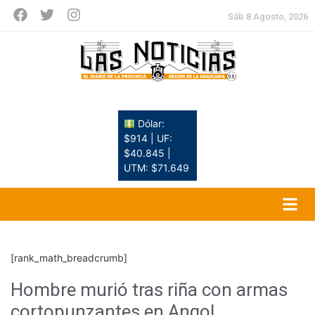
Sáb 8 Agosto, 2026
Dólar:
$914 | UF:
$40.845 |
UTM: $71.649
[rank_math_breadcrumb]
Hombre murió tras riña con armas
cortopunzantes en Angol