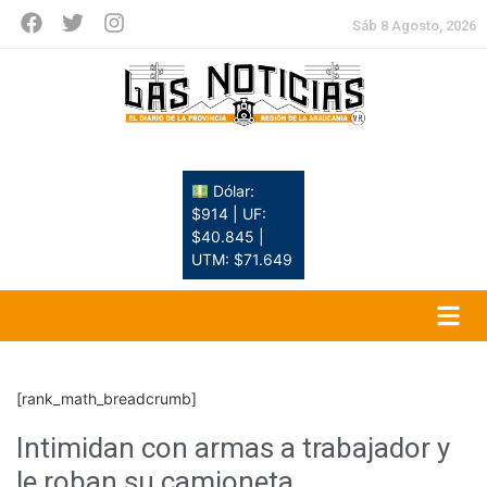
Sáb 8 Agosto, 2026
Dólar:
$914 | UF:
$40.845 |
UTM: $71.649
[rank_math_breadcrumb]
Intimidan con armas a trabajador y
le roban su camioneta