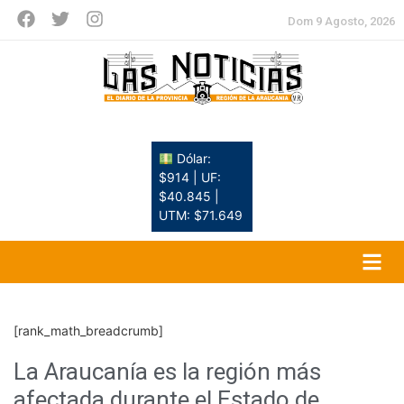
Dom 9 Agosto, 2026
Dólar:
$914 | UF:
$40.845 |
UTM: $71.649
[rank_math_breadcrumb]
La Araucanía es la región más
afectada durante el Estado de