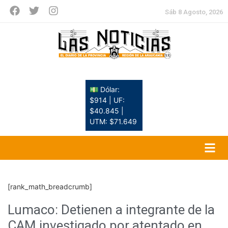
Sáb 8 Agosto, 2026
💵 Dólar:
$914 | UF:
$40.845 |
UTM: $71.649
[rank_math_breadcrumb]
Lumaco: Detienen a integrante de la
CAM investigado por atentado en