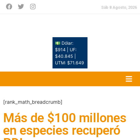
Sáb 8 Agosto, 2026
💵 Dólar:
$914 | UF:
$40.845 |
UTM: $71.649
[rank_math_breadcrumb]
Más de $100 millones
en especies recuperó