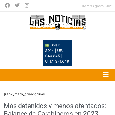
Dom 9 Agosto, 2026
Dólar:
$914 | UF:
$40.845 |
UTM: $71.649
[rank_math_breadcrumb]
Más detenidos y menos atentados:
Balance de Carabineros en 2023