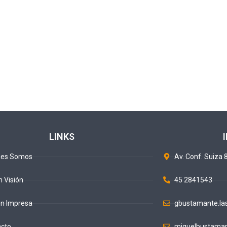
LINKS
nes Somos
Av. Conf. Suiza 8
n Visión
45 2841543
ón Impresa
gbustamante.la
acto
miguelbustaman