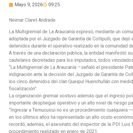
Mayo 9, 2026
09:25
Neimar Claret Andrade
La Multigremial de La Araucanía expresó, mediante un comun
adoptada por el Juzgado de Garantía de Collipulli, que dejó e
detenidos durante el operativo realizado en la comunidad de
A través de una declaración pública, la entidad manifestó 
cautelares decretadas para los imputados, todos vinculados
“La Multigremial de La Araucanía —señaló el presidente Pat
indignación ante la decisión del Juzgado de Garantía de Colli
los cinco detenidos del clan Queipul Huenchullán con medid
fiscalización”.
La organización gremial sostuvo además que el ingreso poli
importante despliegue operativo y un alto nivel de riesgo pa
“Ingresar a Temucuicui no es un procedimiento cualquiera —
en los últimos años ha representado un alto costo económico
recordó, además, el asesinato del inspector de la PDI Luis
procedimiento realizado en enero de 2021.