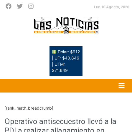
Lun 10 Agosto, 2026
Dólar: $912
| UF: $40.846
| UTM:
$71.649
[rank_math_breadcrumb]
Operativo antisecuestro llevó a la
PDI a realizar allanamiento en