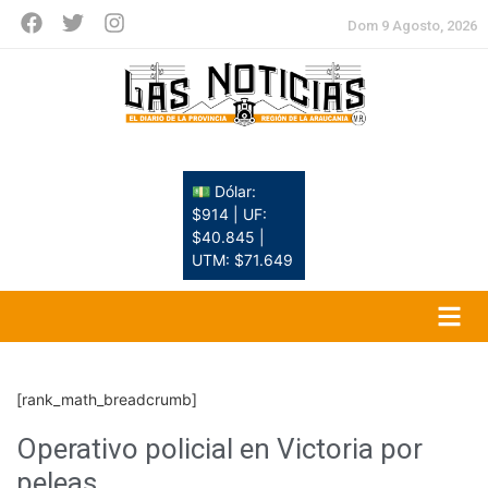
Dom 9 Agosto, 2026
💵 Dólar:
$914 | UF:
$40.845 |
UTM: $71.649
[rank_math_breadcrumb]
Operativo policial en Victoria por
peleas