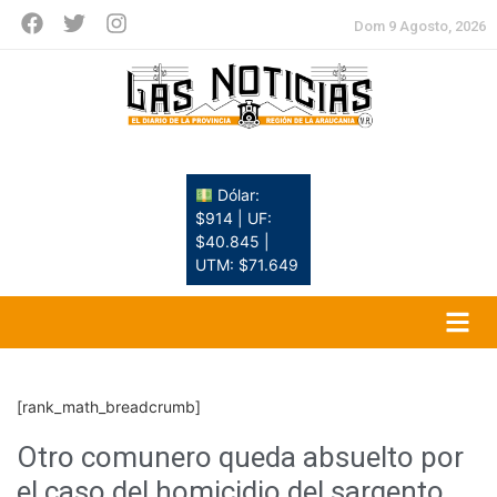
Dom 9 Agosto, 2026
Dólar:
$914 | UF:
$40.845 |
UTM: $71.649
[rank_math_breadcrumb]
Otro comunero queda absuelto por
el caso del homicidio del sargento