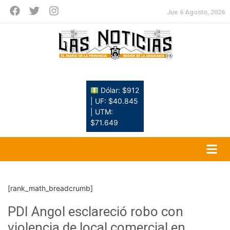
Jue 6 Agosto, 2026
Dólar: $912
| UF: $40.845
| UTM:
$71.649
[rank_math_breadcrumb]
PDI Angol esclareció robo con
violencia de local comercial en