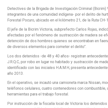
Detectives de la Brigada de Investigación Criminal (Bicrim) 
integrantes de una comunidad indígena- por el delito de hur
Forestal Pocuro, ubicado en el kilómetro 21, de la Ruta CH
El jefe de la Bicrim Victoria, subprefecto Carlos Rojas, ind
afectadas por el fenómeno de sustracción de madera se efec
detención de dos hombres quienes se encontraban en faenas 
de diversos elementos para cometer el delito”.
Los dos detenidos -de 48 y 40 años- registran antecedentes p
J.R.Q.C, por robo en lugar no habitado y sustracción de mad
identificado con las iniciales H.A.M.H, presenta antecedente
año 2013.
En el operativo, se incautó una camioneta marca Nissan, mo
teléfonos celulares, cuatro contenedores con combustible, 
herramientas para el trabajo forestal.
Por instrucción de la fiscalía local de Victoria los detenido