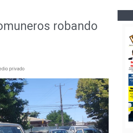
comuneros robando
edio privado