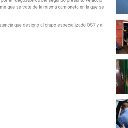
 por el fuego.Acerca del segundo presunto vehículo
ume que se trate de la misma camioneta en la que se
nstancia que designó al grupo especializado OS7 y al