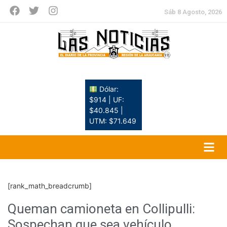
Sáb 8 Agosto, 2026
Dólar:
$914 | UF:
$40.845 |
UTM: $71.649
[rank_math_breadcrumb]
Queman camioneta en Collipulli:
Sospechan que sea vehículo