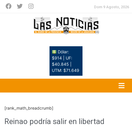
Dom 9 Agosto, 2026
Dólar:
$914 | UF:
$40.845 |
UTM: $71.649
[rank_math_breadcrumb]
Reinao podría salir en libertad