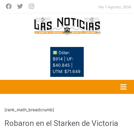
Vie 7 Agosto, 2026
Dólar:
$914 | UF:
$40.845 |
UTM: $71.649
[rank_math_breadcrumb]
Robaron en el Starken de Victoria