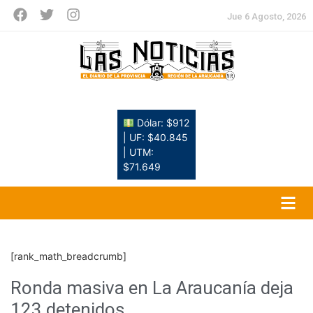
Jue 6 Agosto, 2026
Dólar: $912
| UF: $40.845
| UTM:
$71.649
[rank_math_breadcrumb]
Ronda masiva en La Araucanía deja
123 detenidos