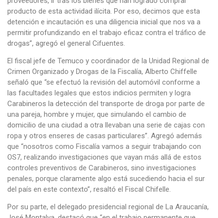
proveedores, ir tras los bienes que han logrado comprar
producto de esta actividad ilícita. Por eso, decimos que esta
detención e incautación es una diligencia inicial que nos va a
permitir profundizando en el trabajo eficaz contra el tráfico de
drogas”, agregó el general Cifuentes.
El fiscal jefe de Temuco y coordinador de la Unidad Regional de
Crimen Organizado y Drogas de la Fiscalía, Alberto Chiffelle
señaló que “se efectuó la revisión del automóvil conforme a
las facultades legales que estos indicios permiten y logra
Carabineros la detección del transporte de droga por parte de
una pareja, hombre y mujer, que simulando el cambio de
domicilio de una ciudad a otra llevaban una serie de cajas con
ropa y otros enseres de casas particulares”. Agregó además
que “nosotros como Fiscalía vamos a seguir trabajando con
OS7, realizando investigaciones que vayan más allá de estos
controles preventivos de Carabineros, sino investigaciones
penales, porque claramente algo está sucediendo hacia el sur
del país en este contexto”, resaltó el Fiscal Chifelle.
Por su parte, el delegado presidencial regional de La Araucanía,
José Montalva, destacó que “en el trabajo permanente que