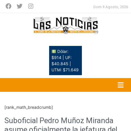
Dom 9 Agosto, 2026
Dólar:
$914 | UF:
$40.845 |
UTM: $71.649
[rank_math_breadcrumb]
Suboficial Pedro Muñoz Miranda
asume oficialmente la jefatura del