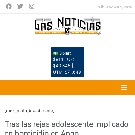
Sáb 8 Agosto, 2026
💵 Dólar:
$914 | UF:
$40.845 |
UTM: $71.649
[rank_math_breadcrumb]
Tras las rejas adolescente implicado
en homicidio en Angol