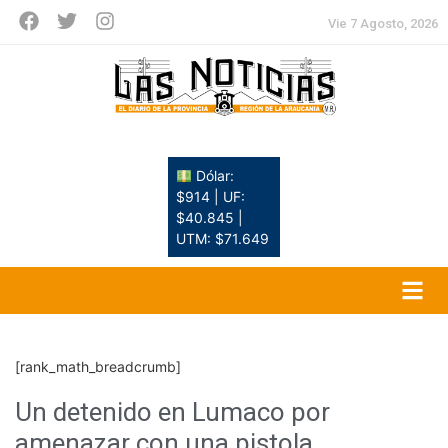
Vie 7 Agosto, 2026
Dólar:
$914 | UF:
$40.845 |
UTM: $71.649
[rank_math_breadcrumb]
Un detenido en Lumaco por
amenazar con una pistola