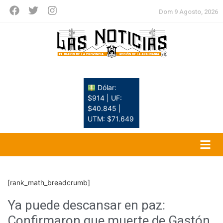
Dom 9 Agosto, 2026
Dólar:
$914 | UF:
$40.845 |
UTM: $71.649
[rank_math_breadcrumb]
Ya puede descansar en paz:
Confirmaron que muerte de Gastón