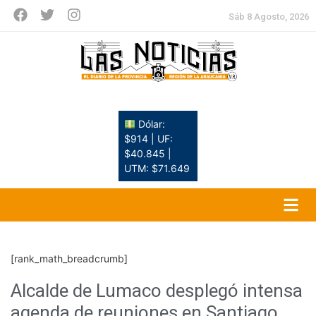
Sáb 8 Agosto, 2026
Dólar:
$914 | UF:
$40.845 |
UTM: $71.649
[rank_math_breadcrumb]
Alcalde de Lumaco desplegó intensa
agenda de reuniones en Santiago