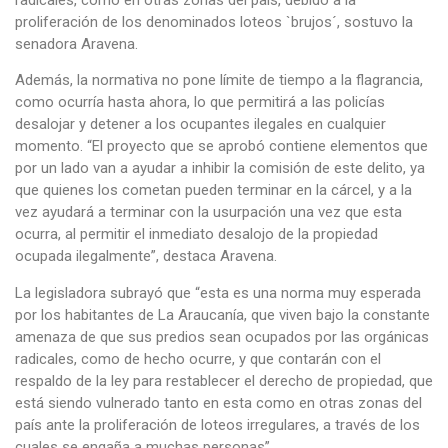
radicales, como en otras zonas del país, debido a la
proliferación de los denominados loteos `brujos´, sostuvo la
senadora Aravena.
Además, la normativa no pone límite de tiempo a la flagrancia,
como ocurría hasta ahora, lo que permitirá a las policías
desalojar y detener a los ocupantes ilegales en cualquier
momento. “El proyecto que se aprobó contiene elementos que
por un lado van a ayudar a inhibir la comisión de este delito, ya
que quienes los cometan pueden terminar en la cárcel, y a la
vez ayudará a terminar con la usurpación una vez que esta
ocurra, al permitir el inmediato desalojo de la propiedad
ocupada ilegalmente”, destaca Aravena.
La legisladora subrayó que “esta es una norma muy esperada
por los habitantes de La Araucanía, que viven bajo la constante
amenaza de que sus predios sean ocupados por las orgánicas
radicales, como de hecho ocurre, y que contarán con el
respaldo de la ley para restablecer el derecho de propiedad, que
está siendo vulnerado tanto en esta como en otras zonas del
país ante la proliferación de loteos irregulares, a través de los
cuales se engaña a muchas personas”.