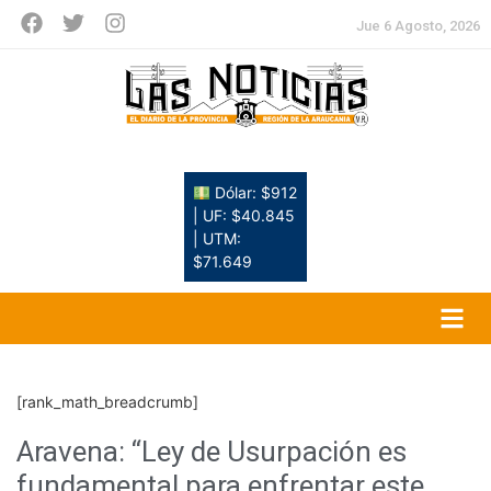
Jue 6 Agosto, 2026
Dólar: $912
| UF: $40.845
| UTM:
$71.649
[rank_math_breadcrumb]
Aravena: “Ley de Usurpación es
fundamental para enfrentar este