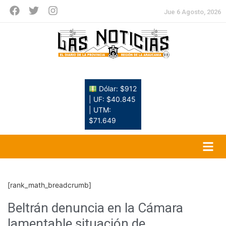
Jue 6 Agosto, 2026
Dólar: $912
| UF: $40.845
| UTM:
$71.649
[rank_math_breadcrumb]
Beltrán denuncia en la Cámara
lamentable situación de