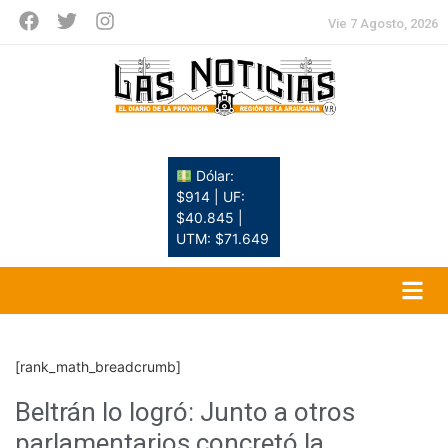
Vie 7 Agosto, 2026
Dólar:
$914 | UF:
$40.845 |
UTM: $71.649
[rank_math_breadcrumb]
Beltrán lo logró: Junto a otros
parlamentarios concretó la