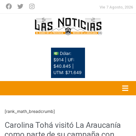
Vie 7 Agosto, 2026
💵 Dólar:
$914 | UF:
$40.845 |
UTM: $71.649
[rank_math_breadcrumb]
Carolina Tohá visitó La Araucanía
como parte de su campaña con