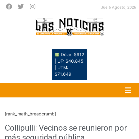
Jue 6 Agosto, 2026
Dólar: $912
| UF: $40.845
| UTM:
$71.649
[rank_math_breadcrumb]
Collipulli: Vecinos se reunieron por
más seguridad pública