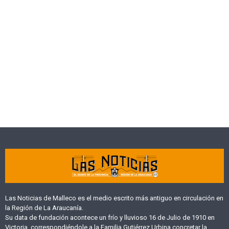
Las Noticias de Malleco es el medio escrito más antiguo en circulación en
la Región de La Araucanía.
Su data de fundación acontece un frío y lluvioso 16 de Julio de 1910 en
Victoria, correspondiéndole a la Familia Gutiérrez Urbina concretar la