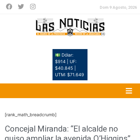
Dom 9 Agosto, 2026
💵 Dólar:
$914 | UF:
$40.845 |
UTM: $71.649
[rank_math_breadcrumb]
Concejal Miranda: “El alcalde no
quiso ampliar la avenida O’Higgins”