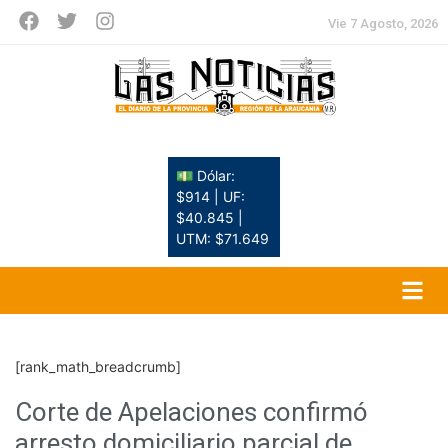
Vie 7 Agosto, 2026
💵 Dólar:
$914 | UF:
$40.845 |
UTM: $71.649
[rank_math_breadcrumb]
Corte de Apelaciones confirmó
arresto domiciliario parcial de