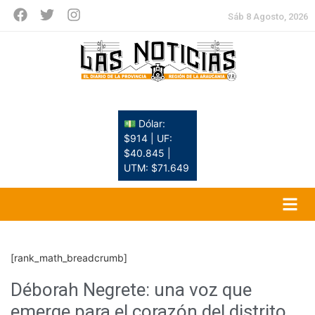
Sáb 8 Agosto, 2026
💵 Dólar:
$914 | UF:
$40.845 |
UTM: $71.649
[rank_math_breadcrumb]
Déborah Negrete: una voz que
emerge para el corazón del distrito