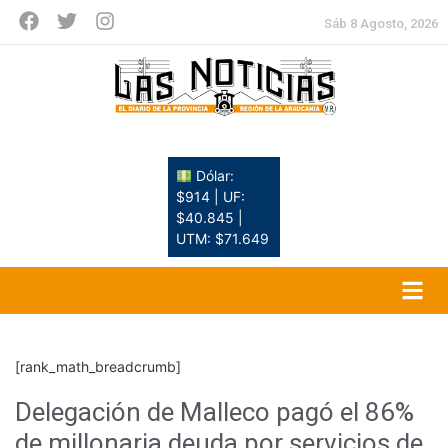
Sáb 8 Agosto, 2026
Dólar:
$914 | UF:
$40.845 |
UTM: $71.649
[rank_math_breadcrumb]
Delegación de Malleco pagó el 86%
de millonaria deuda por servicios de