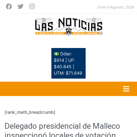
Dom 9 Agosto, 2026
💵 Dólar:
$914 | UF:
$40.845 |
UTM: $71.649
[rank_math_breadcrumb]
Delegado presidencial de Malleco
inspeccionó locales de votación