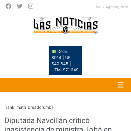
Vie 7 Agosto, 2026
Dólar:
$914 | UF:
$40.845 |
UTM: $71.649
[rank_math_breadcrumb]
Diputada Naveillán criticó
inasistencia de ministra Tohá en